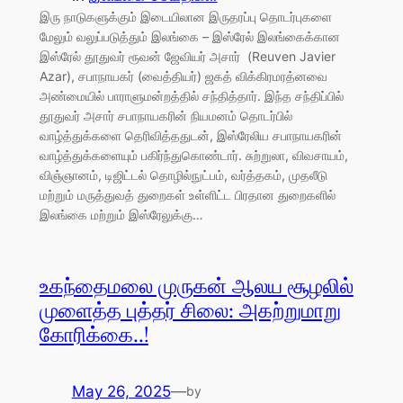
இரு நாடுகளுக்கும் இடையிலான இருதரப்பு தொடர்புகளை
மேலும் வலுப்படுத்தும் இலங்கை – இஸ்ரேல் இலங்கைக்கான
இஸ்ரேல் தூதுவர் ரூவன் ஜேவியர் அசார் (Reuven Javier
Azar), சபாநாயகர் (வைத்தியர்) ஜகத் விக்கிரமரத்னவை
அண்மையில் பாராளுமன்றத்தில் சந்தித்தார். இந்த சந்திப்பில்
தூதுவர் அசார் சபாநாயகரின் நியமனம் தொடர்பில்
வாழ்த்துக்களை தெரிவித்ததுடன், இஸ்ரேலிய சபாநாயகரின்
வாழ்த்துக்களையும் பகிர்ந்துகொண்டார். சுற்றுலா, விவசாயம்,
விஞ்ஞானம், டிஜிட்டல் தொழில்நுட்பம், வர்த்தகம், முதலீடு
மற்றும் மருத்துவத் துறைகள் உள்ளிட்ட பிரதான துறைகளில்
இலங்கை மற்றும் இஸ்ரேலுக்கு…
உகந்தைமலை முருகன் ஆலய சூழலில்
முளைத்த புத்தர் சிலை: அகற்றுமாறு
கோரிக்கை..!
May 26, 2025
—
by