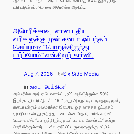
ஆகஸ்ட் 19 முதல் கனடியப் பொருட்கள் மீது 50% இறக்குமதி
வரி விதிக்கப்படும் என அமெரிக்க அதிபர்…
அமெரிக்காவுடனான புதிய
வரிகளுக்கு முன் கனடா ஒப்பந்தம்
செய்யுமா? “பொறுத்திருந்து
பார்ப்போம்” என்கிறார் கார்னி.
Aug 7, 2026
—
Six Side Media
by
in
கனடா செய்திகள்
அமெரிக்க அதிபர் டொனால்ட் டிரம்ப் அறிவித்துள்ள 50%
இறக்குமதி வரி ஆகஸ்ட் 19 அன்று அமலுக்கு வருவதற்கு முன்,
கனடா மற்றும் அமெரிக்கா இடையே ஒரு வர்த்தக ஒப்பந்தம்
ஏற்படுமா என்பது குறித்து கனடாவின் பிரதமர் மார்க் கார்னி
பேசுகையில், “பொறுத்திருந்துதான் பார்க்க வேண்டும்” என்று
தெரிவித்துள்ளார். சில குறிப்பிட்ட துறைகளுக்கு மட்டும்
அல்லாமல், எஃகு (Steel), அலுமினியம், வனத்துறை (Forestry)