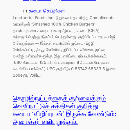
in
கனடா செய்திகள்
Leadbetter Foods Inc. நிறுவனம் தயாரித்த Compliments
பிராண்டின் ‘Smashed 100% Chicken Burgers’
தயாரிப்புகளை கனடிய உணவு ஆய்வு முகமை (CFIA)
சந்தையிலிருந்து திரும்பப் பெற்றுள்ளது. குறிப்பிடப்படாத அலர்ஜி
அச்சுறுத்தல் — இந்தத் தயாரிப்பில் முட்டை (Egg)
சேர்க்கப்பட்டிருப்பது லேபிளில் குறிப்பிடப்படவில்லை. முட்டை
அலர்ஜி உள்ளவர்களுக்கு இது பாதிப்பை ஏற்படுத்தக்கூடும்.
680 கிராம்கள் (85 கிராம் எடையுள்ள 8 சிக்கன் பேட்டிகள்
அடங்கிய பாக்கெட்).UPC குறியீடு: 0 55742 58333 5 இவை
Sobeys, Voilà,…
தொழில்நுட்பத்தைக் குறிவைக்கும்
வெளிநாட்டுச் சக்திகள் குறித்து
கனடா ‘விழிப்புடன்’ இருக்க வேண்டும்:
அமைச்சர் வலியுறுத்தல்.