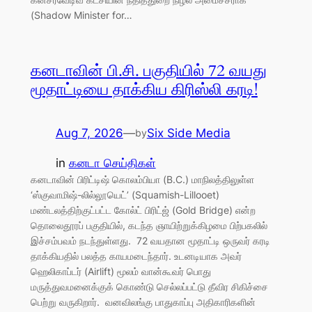
(Shadow Minister for…
கனடாவின் பி.சி. பகுதியில் 72 வயது
மூதாட்டியை தாக்கிய கிரிஸ்லி கரடி!
Aug 7, 2026
—
Six Side Media
by
in
கனடா செய்திகள்
கனடாவின் பிரிட்டிஷ் கொலம்பியா (B.C.) மாநிலத்திலுள்ள
‘ஸ்குவாமிஷ்-லில்லூயெட்’ (Squamish-Lillooet)
மண்டலத்திற்குட்பட்ட கோல்ட் பிரிட்ஜ் (Gold Bridge) என்ற
தொலைதூரப் பகுதியில், கடந்த ஞாயிற்றுக்கிழமை பிற்பகலில்
இச்சம்பவம் நடந்துள்ளது. 72 வயதான மூதாட்டி ஒருவர் கரடி
தாக்கியதில் பலத்த காயமடைந்தார். உடனடியாக அவர்
ஹெலிகாப்டர் (Airlift) மூலம் வான்கூவர் பொது
மருத்துவமனைக்குக் கொண்டு செல்லப்பட்டு தீவிர சிகிச்சை
பெற்று வருகிறார். வனவிலங்கு பாதுகாப்பு அதிகாரிகளின்