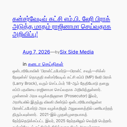
கன்சர்வேடிவ் கட்சி எம்.பி. லேரி பிராக்
அடுத்த மாதம் ராஜினாமா செய்வதாக
அறிவிப்பு!
Aug 7, 2026
—
Six Side Media
by
in
கனடா செய்திகள்
ஒன்டாரியோவின் ‘பிரான்ட்ஃபோர்டு—பிரான்ட் சவுத்—சிக்ஸ்
நேஷன்ஸ்’ தொகுதி கன்சர்வேடிவ் கட்சி எம்பி (MP) லேரி பிராக்
(Larry Brock), வரும் செப்டம்பர் 18-ஆம் தேதியோடு தனது
எம்பி பதவியை ராஜினாமா செய்வதாக அறிவித்துள்ளார்.
முன்னாள் அரசு வழக்கறிஞரான (Prosecutor) இவர்,
அரசியலில் இருந்து விலகி மீண்டும் ஒன்டாரியோவிலுள்ள
பிரான்ட்ஃபோர்டு அரசு வழக்கறிஞர் அலுவலகத்தில் பணியாற்றத்
திரும்பவுள்ளார். 2021-இல் முதன்முறையாகத்
தேர்ந்தெடுக்கப்பட்ட இவர், 2025 தேர்தலிலும் வெற்றி பெற்றார்.
கன்சர்வேடிவ் கட்சியின் நீதித்துறை நிழல் அமைச்சராக